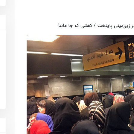
 زیرزمینی پایتخت / کفشی که جا ماند!