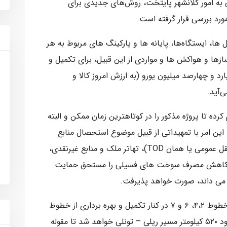
 به امور کلانشهر پایتخت، روش‌های جدیدی برای
رد بررسی قرار گرفته است.
ا، ایستگاه‌ها، پایانه ها و پارکینگ های مربوط به هر
ها و هواکش ها و مواردی از این قبیل، برای تکمیل و
زی ۴ خط ۸ تا ۱۱ رقمی در حدود ۸ میلیارد و چهارصد میلیون یورو (به ارزش امروز کالا و
‌آید.
رده تا پروژه مذکور را در کوتاهترین زمان ممکن و البته
. این امر با تمهیداتی از قبیل موضوع استحصال منابع
مالی از درون پروژه (توسعه مبتنی بر حمل و نقل عمومی یا همان TOD)، تهاتر ملک و منابع غیرنقدی،
 که کاهش مصرف سوخت های فسیلی را مستحق حمایت
ی می داند، صورت خواهد پذیرفت.
گفتنی است با احداث بخش های توسعه ای خطوط ۴،۲، ۶ و ۷ در کنار تکمیل و بهره برداری از خطوط
۸ تا ۱۱ عملاً تهران صاحب ۳۱۵ ایستگاه و حدود ۵۲۰ کیلومتر مسیر ریلی – تونلی خواهد شد تا مقوله