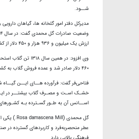
شــود.
مدیرکل دفتر امور گلخانه ها، گیاهان دارویی 
ارزش یک میلیون و ۹۳۶ هزار و ۴۵۰ دلار از کشور صادر شد.
۴۶۰ دلار صادر شد و عمده فروش گلاب به کشورهای حاشیه خلیج فارس صورت گرفت.
فتاحی‌فر گفت: فرآورده هــای ایــن گیــاه 
خشـک اسـت و مصـرف گلاب بیشتــر در ایــ
اســانس آن به طـور گسـترده بـه کشـورهای ا
عطر منحصربه‌فرد و کاربردهای گسترده در صن
فرهنگی بالایی دارد