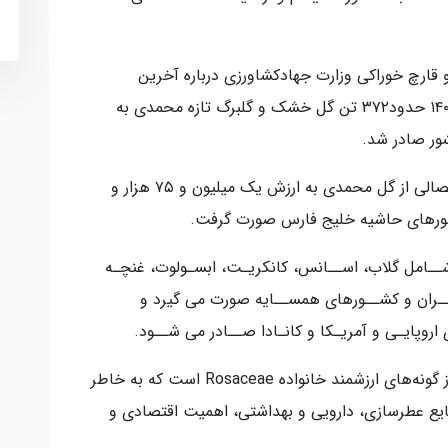
و قارچ خوراکی وزارت جهادکشاورزی درباره آخرین
وضعیت صادرات گل محمدی گفت: در سال ۱۴۰۴ حدود۳۷۲ تن گل خشک و گلبرگ تازه محمدی به
وی افزود: در همین سال ۱۳۱۸ تن گلاب استحصالی از گل محمدی به ارزش یک میلیون و ۷۵ هزار و
شــامل گلاب، اســانس، کانکریـت، ابسـولوت، غنچـه
ران و کشــورهای همســایه صورت می گیرد و
روپایـی و آمریـکا و کانـادا صــادر می شــود.
گل محمدی (Rosa damascena Mill.) یکی از گونه‌های ارزشمند خانواده Rosaceae است که به خاطر
ایع عطرسازی، دارویی و بهداشتی، اهمیت اقتصادی و