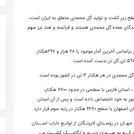
سطح زیر کشت و تولید گل محمدی متعلق به ایران است،
کنندگان عمده گل محمدی هستند و فرانسه و هند نیز سهم
فتاحی‌فر سطح زیر کشت گل محمدی در کشور براساس آخرین آمار موجود را ۲۸ هزار و ۲۹۷هکتار
فتاحی‌فر خاطرنشان کرد: براساس آمار موجود ، استان فارس با سطحی در حدود ۷۷۰۰ هکتار،
ر به خود اختصاص داده است و پس از آن استان
ـان در روسـتای لایزنـگان از توابـع داراب اســتان
 ۵ هزار هکتار است کــه به صــورت دیــم و ارگانیــک کشــت می