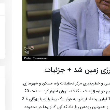
نرژی زمین شد + جزئیات
دسی و خطرپذیری مرکز تحقیقات راه، مسکن و شهرسازی
در گفت‌وگو با خبرنگار اقتصادی خبرگزاری تسنیم درباره زلزله شب گذشته تهران اظهار کرد: ساعت 20
و 41 دقیقه دقیقه دیشب 22 اردیبهشت 1405 اولین رخداد لرزه‌ای به‌عنوان یک پیش‌لرزه با بزرگای 3.4
 بومهن و همچنین رودهن رخ داد که این کانون‌ها در محدوده