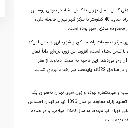
اقی گسل شمال تهران با گسل مشا، در حوالی روستای
ایرا در شرق تهران قرار دارد. کانون این زمین لرزه حدود 40 کیلومتر با مرکز شهر تهران فاصله دارد؛
از محدوده مرکزی شهر بوده است.
مرکز تحقیقات راه، مسکن و شهرسازی با بیان این‌که
ا گسل مشاء است، افزود: این زون لرزه‌ای ذاتاً فعال
آن رخ می‌دهد. این ناحیه به سمت دماوند از نظر
لرزه‌خیزی فعال‌تر از محدوده شهر تهران است و در مناطق 22گانه پایتخت نیز رخداد لرزه‌ای شدید
جیب و غیرمنتظره نبوده و زون شرق تهران به‌عنوان یک
ناحیه فعال لرزه‌ای شناخته می‌شود. مخاطبان تسنیم زلزله دماوند در سال 1396 نیز در تهران احساس
شد را به خاطر دارند. آخرین زلزله مخرب تاریخی تهران نیز مربوط به سال 1830 میلادی و در حدود