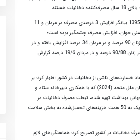
وی افزود: مقایسه این نتایج با پیمایش سال 1395 بیانگر افزایش 3 درصدی مصرف در مردان و 11
سنی جوان، افزایش مصرف چشمگیر بوده است؛
به‌طوری‌که در گروه 18 تا 24 سال، مصرف در زنان 90 درصد و در مردان 34 درصد افزایش یافته و در
گروه سنی 25 تا 34 سال نیز افزایش مصرف در زنان 90/88 درصد و در مردان 19/6 درصد گزارش
د خسارت‌های ناشی از دخانیات در کشور اظهار کرد: بر
اساس گزارش دفتر برنامه‌های توسعه‌ای سازمان ملل متحد (2024) که با همکاری دبیرخانه ستاد و
جهانی بهداشت تهیه شده، تبعات مصرف دخانیات در
ایران سالانه حدود 50 هزار و 500 مرگ و نزدیک به 50 همت هزینه‌های تحمیل‌شده به بخش سلامت
مصرف دخانیات در کشور تصریح کرد: هماهنگی‌های لازم