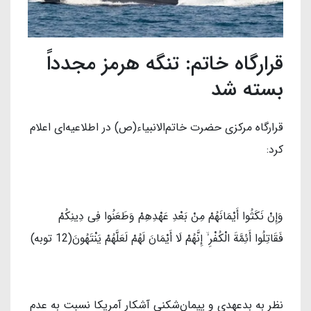
قرارگاه خاتم: تنگه هرمز مجدداً
بسته شد
قرارگاه مرکزی حضرت خاتم‌الانبیاء(ص) در اطلاعیه‌ای اعلام
کرد:
وَإِنْ نَكَثُوا أَیْمَانَهُمْ مِنْ بَعْدِ عَهْدِهِمْ وَطَعَنُوا فِی دِینِكُمْ
فَقَاتِلُوا أَئِمَّةَ الْكُفْرِ ۙ إِنَّهُمْ لَا أَیْمَانَ لَهُمْ لَعَلَّهُمْ یَنْتَهُونَ(12 توبه)
نظر به بدعهدی‌ و پیمان‌شکنی آشکار آمریکا نسبت به عدم