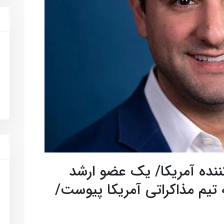
کننده آمریکا/ یک عضو ارشد
ه ضدایرانی FDD به تیم مذاکراتی آمریکا پیوست/